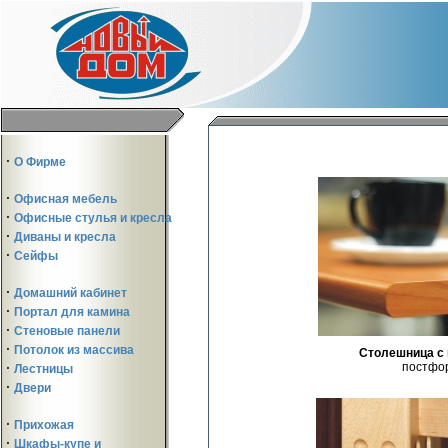
·
О Фирме
·
Офисная мебель
·
Офисные стулья и кресла
·
Диваны и кресла
·
Сейфы
·
Домашний кабинет
·
Портал для камина
·
Стеновые панели
·
Потолок из массива
Столешница с
постфор
·
Лестницы
·
Двери
·
Прихожая
·
Шкафы-купе и