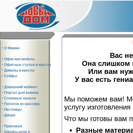
·
О Фирме
Вас н
·
Офисная мебель
Она слишком 
·
Офисные стулья и кресла
Или вам ну
·
Диваны и кресла
·
Сейфы
У вас есть гени
·
Домашний кабинет
·
Портал для камина
Мы поможем вам! Ме
·
Стеновые панели
·
Потолок из массива
услугу изготовления
·
Лестницы
·
Двери
Что мы готовы вам 
·
Прихожая
Разные матери
·
Шкафы-купе и