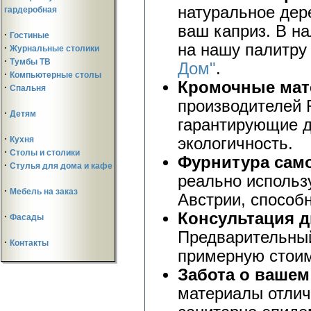
натуральное дер
гардеробная
ваш каприз. В на
·
Гостиные
на нашу палитру
·
Журнальные столики
·
Тумбы ТВ
Дом"
.
·
Компьютерные столы
Кромочные мат
·
Спальня
производителей 
·
Детям
гарантирующие д
·
экологичность.
Кухня
·
Столы и столики
Фурнитура само
·
Стулья для дома и кафе
реально использ
·
Мебель на заказ
Австрии, способ
Консультация д
·
Фасады
Предварительный
·
Контакты
примерную стоим
Забота о вашем
материалы отлич